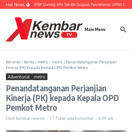
Lewati ke konten
Hot News
Gubernur FISIP Dorong APH Selidiki Dugaan Pencemaran, DPRD Dimin
Main Menu
Beranda
/
Berita
/
metro
/
metro
/
Penandatanganan Perjanjian
Kinerja (PK) kepada Kepala OPD Pemkot Metro
Adventorial
metro
Penandatanganan Perjanjian
Kinerja (PK) kepada Kepala OPD
Pemkot Metro
Oleh
kembar newstv
Tidak ada komentar
4:39 am