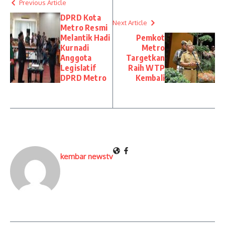
Previous Article
DPRD Kota
Next Article
Metro Resmi
Melantik Hadi
Pemkot
Kurnadi
Metro
Anggota
Targetkan
Legislatif
Raih WTP
DPRD Metro
Kembali
kembar newstv