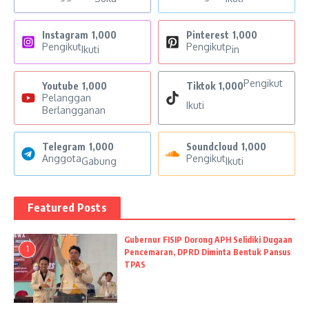
Instagram
1,000
Pinterest
1,000
Pengikut
Pengikut
Ikuti
Pin
Pengikut
Youtube
1,000
Tiktok
1,000
Pelanggan
Ikuti
Berlangganan
Telegram
1,000
Soundcloud
1,000
Anggota
Pengikut
Gabung
Ikuti
Featured Posts
Gubernur FISIP Dorong APH Selidiki Dugaan
1
Pencemaran, DPRD Diminta Bentuk Pansus
TPAS