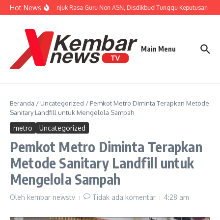
Lewati ke konten
Hot News
Tanggapi Unjuk Rasa Guru Non ASN, Disdikbud Tunggu Keputusan BPKP 
Main Menu
Beranda
/
Uncategorized
/
Pemkot Metro Diminta Terapkan Metode
Sanitary Landfill untuk Mengelola Sampah
metro
Uncategorized
Pemkot Metro Diminta Terapkan
Metode Sanitary Landfill untuk
Mengelola Sampah
Oleh
kembar newstv
Tidak ada komentar
4:28 am