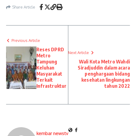
Share Article
Previous Article
Reses DPRD
Next Article
Metro
Tampung
Wali Kota Metro Wahdi
Keluhan
Siradjuddin dalam acara
Masyarakat
penghargaan bidang
Terkait
kesehatan lingkungan
Infrastruktur
tahun 2022
kembar newstv