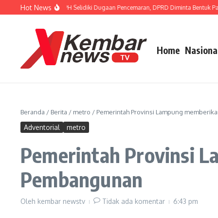
Lewati ke konten
Hot News
 FISIP Dorong APH Selidiki Dugaan Pencemaran, DPRD Diminta Bentuk Pansus T
Home
Nasiona
Beranda
/
Berita
/
metro
/
Pemerintah Provinsi Lampung memberi
Adventorial
metro
Pemerintah Provinsi 
Pembangunan
Oleh
kembar newstv
Tidak ada komentar
6:43 pm