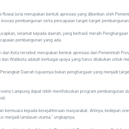
Ruwai Jurai merupakan bentuk apresiasi yang diberikan oleh Pemer
, inovasi pembangunan serta pencapaian target-target pembangunan
ucapkan, selamat kepada daerah, yang berhasil meraih Penghargaan
n capaian pembangunan yang ada.
 dan Kota tersebut merupakan bentuk apresiasi dari Pemerintah Pro
pati dan Walikota adalah berbagai upaya yang harus dilakukan untuk 
si Perangkat Daerah tujuannya bukan penghargaan yang menjadi targ
-Provinsi Lampung dapat lebih memfokuskan program pembangunan da
ial.
an bermuara kepada kesejahteraan masyarakat. Artinya, kedepan or
us menjadi landasan utama,” ungkapnya.