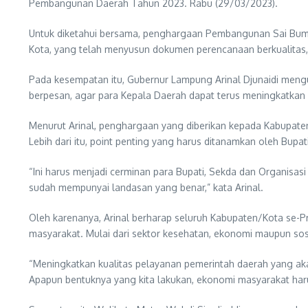
Pembangunan Daerah Tahun 2023. Rabu (29/03/2023).
Untuk diketahui bersama, penghargaan Pembangunan Sai Bumi 
Kota, yang telah menyusun dokumen perencanaan berkualitas
Pada kesempatan itu, Gubernur Lampung Arinal Djunaidi meng
berpesan, agar para Kepala Daerah dapat terus meningkatka
Menurut Arinal, penghargaan yang diberikan kepada Kabupaten
Lebih dari itu, point penting yang harus ditanamkan oleh Bu
“Ini harus menjadi cerminan para Bupati, Sekda dan Organisa
sudah mempunyai landasan yang benar,” kata Arinal.
Oleh karenanya, Arinal berharap seluruh Kabupaten/Kota se
masyarakat. Mulai dari sektor kesehatan, ekonomi maupun sos
“Meningkatkan kualitas pelayanan pemerintah daerah yang ak
Apapun bentuknya yang kita lakukan, ekonomi masyarakat har