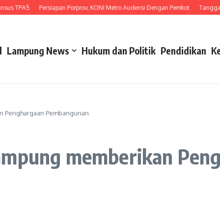
PAS
Persiapan Porprov, KONI Metro Audensi Dengan Pemkot
Tanggapi Unjuk
l
Lampung News
Hukum dan Politik
Pendidikan
K
kan Penghargaan Pembangunan
Lampung memberikan Pen