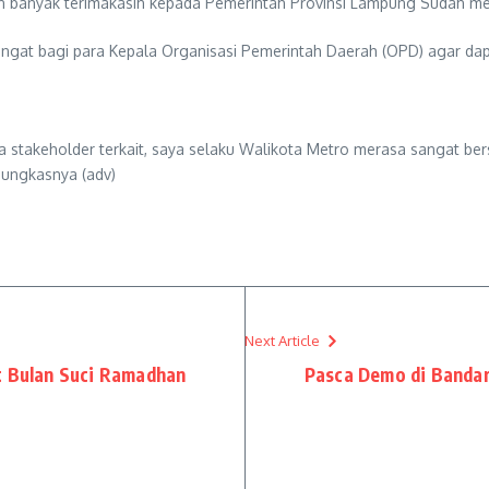
n banyak terimakasih kepada Pemerintah Provinsi Lampung Sudah m
ngat bagi para Kepala Organisasi Pemerintah Daerah (OPD) agar da
ta stakeholder terkait, saya selaku Walikota Metro merasa sangat b
pungkasnya (adv)
Next Article
t Bulan Suci Ramadhan
Pasca Demo di Banda