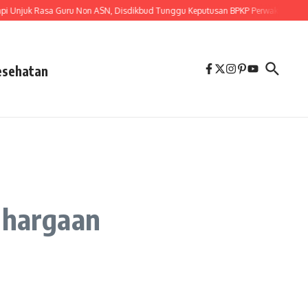
 Rasa Guru Non ASN, Disdikbud Tunggu Keputusan BPKP Perwakilan Provinsi L
esehatan
ghargaan