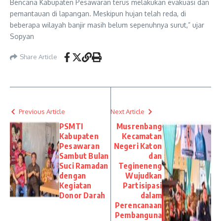
Bencana Kabupaten Pesawaran terus melakukan evakuasi dan
pemantauan di lapangan. Meskipun hujan telah reda, di
beberapa wilayah banjir masih belum sepenuhnya surut,” ujar
Sopyan
Share Article
Previous Article
Next Article
PSMTI
Musrenbang
Kabupaten
Kecamatan
Pesawaran
Negeri Katon
Sambut Bulan
dan
Suci Ramadan
Tegineneng
dengan
Wujudkan
Kegiatan
Partisipasi
Donor Darah
dalam
Perencanaan
Pembanguna