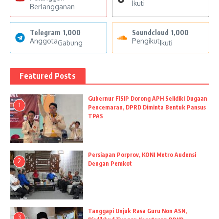
Ikuti
Berlangganan
Telegram
1,000
Soundcloud
1,000
Anggota
Pengikut
Gabung
Ikuti
Featured Posts
Gubernur FISIP Dorong APH Selidiki Dugaan
1
Pencemaran, DPRD Diminta Bentuk Pansus
TPAS
Persiapan Porprov, KONI Metro Audensi
2
Dengan Pemkot
Tanggapi Unjuk Rasa Guru Non ASN,
3