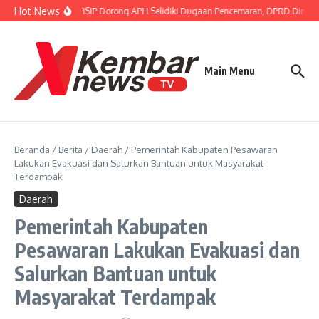
Lewati ke konten
Hot News
Gubernur FISIP Dorong APH Selidiki Dugaan Pencemaran, DPRD Dimint
Main Menu
Beranda
/
Berita
/
Daerah
/
Pemerintah Kabupaten Pesawaran
Lakukan Evakuasi dan Salurkan Bantuan untuk Masyarakat
Terdampak
Daerah
Pemerintah Kabupaten
Pesawaran Lakukan Evakuasi dan
Salurkan Bantuan untuk
Masyarakat Terdampak