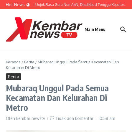
Lewati ke konten
Hot News
Tanggapi Unjuk Rasa Guru Non ASN, Disdikbud Tunggu Keputusan BP
Main Menu
Beranda
/
Berita
/
Mubaraq Unggul Pada Semua Kecamatan Dan
Kelurahan Di Metro
Berita
Mubaraq Unggul Pada Semua
Kecamatan Dan Kelurahan Di
Metro
Oleh
kembar newstv
Tidak ada komentar
10:58 am