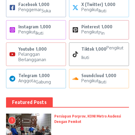
Facebook
1,000
X (Twitter)
1,000
Penggemar
Pengikut
Suka
Ikuti
Instagram
1,000
Pinterest
1,000
Pengikut
Pengikut
Ikuti
Pin
Pengikut
Youtube
1,000
Tiktok
1,000
Pelanggan
Ikuti
Berlangganan
Telegram
1,000
Soundcloud
1,000
Anggota
Pengikut
Gabung
Ikuti
Featured Posts
Persiapan Porprov, KONI Metro Audensi
1
Dengan Pemkot