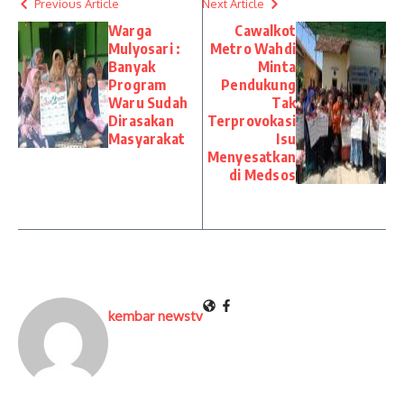
Previous Article
Next Article
Warga
Cawalkot
Mulyosari :
Metro Wahdi
Banyak
Minta
Program
Pendukung
Waru Sudah
Tak
Dirasakan
Terprovokasi
Masyarakat
Isu
Menyesatkan
di Medsos
kembar newstv