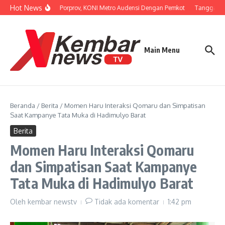
Lewati ke konten
Hot News
Persiapan Porprov, KONI Metro Audensi Dengan Pemkot
Tanggapi U
Main Menu
Beranda
/
Berita
/
Momen Haru Interaksi Qomaru dan Simpatisan
Saat Kampanye Tata Muka di Hadimulyo Barat
Berita
Momen Haru Interaksi Qomaru
dan Simpatisan Saat Kampanye
Tata Muka di Hadimulyo Barat
Oleh
kembar newstv
Tidak ada komentar
1:42 pm