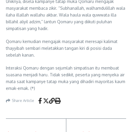
Uniknya, disela kampanye tatap muka Qomaru mengajak
masyarakat membaca zikir. “Subhanallah, walhamdulillah wala
ilaha illallah wallahu akbar. Wala haula wala quwwata illa
billahil aliyil adzim,” lantun Qomaru yang diikuti puluhan
simpatisan yang hadir.
Qomaru kemudian mengajak masyarakat meresapi kalimat
thayyibah sembari meletakkan tangan kiri di posisi dada
sebelah kanan.
Interaksi Qomaru dengan sejumlah simpatisan itu membuat
suasana menjadi haru. Tidak sedikit, peserta yang menyeka air
mata saat kampanye tatap muka yang dihadiri mayoritas kaum
emak-emak. (*)
Share Article