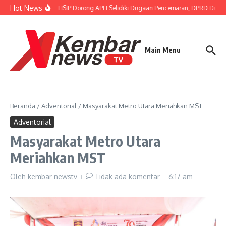
Lewati ke konten
Hot News
Gubernur FISIP Dorong APH Selidiki Dugaan Pencemaran, DPRD Dimint
Main Menu
Beranda
/
Adventorial
/
Masyarakat Metro Utara Meriahkan MST
Adventorial
Masyarakat Metro Utara
Meriahkan MST
Oleh
kembar newstv
Tidak ada komentar
6:17 am