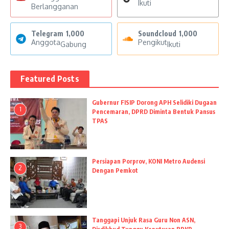
Ikuti
Berlangganan
Telegram
1,000
Soundcloud
1,000
Anggota
Pengikut
Gabung
Ikuti
Featured Posts
Gubernur FISIP Dorong APH Selidiki Dugaan
1
Pencemaran, DPRD Diminta Bentuk Pansus
TPAS
Persiapan Porprov, KONI Metro Audensi
2
Dengan Pemkot
Tanggapi Unjuk Rasa Guru Non ASN,
3