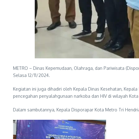
METRO – Dinas Kepemudaan, Olahraga, dan Pariwisata (Dispo
Selasa 12/11/2024.
Kegiatan ini juga dihadiri oleh Kepala Dinas Kesehatan, Kepal
pencegahan penyalahgunaan narkoba dan HIV di wilayah Kota
Dalam sambutannya, Kepala Disporapar Kota Metro Tri Hend