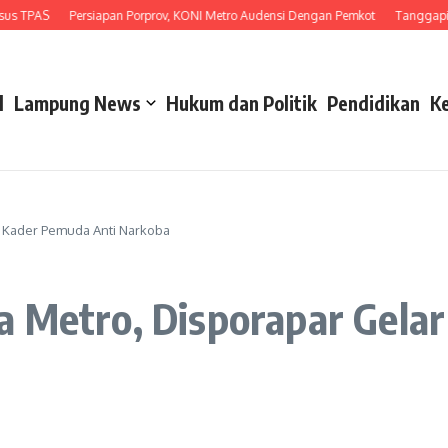
AS
Persiapan Porprov, KONI Metro Audensi Dengan Pemkot
Tanggapi Unjuk 
l
Lampung News
Hukum dan Politik
Pendidikan
K
r Kader Pemuda Anti Narkoba
a Metro, Disporapar Gela