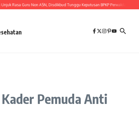
Rasa Guru Non ASN, Disdikbud Tunggu Keputusan BPKP Perwakilan Provinsi La
esehatan
r Kader Pemuda Anti