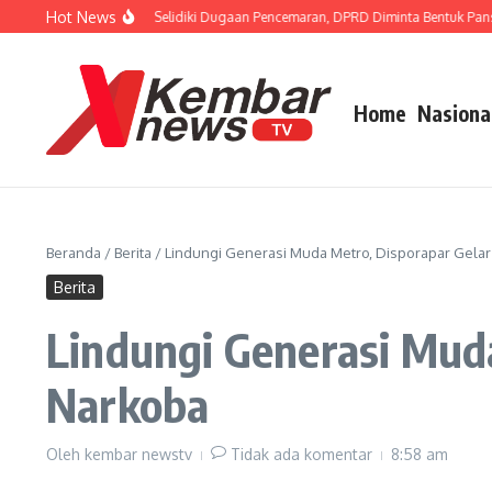
Lewati ke konten
Hot News
FISIP Dorong APH Selidiki Dugaan Pencemaran, DPRD Diminta Bentuk Pansus TP
Home
Nasiona
Beranda
/
Berita
/
Lindungi Generasi Muda Metro, Disporapar Gela
Berita
Lindungi Generasi Mud
Narkoba
Oleh
kembar newstv
Tidak ada komentar
8:58 am