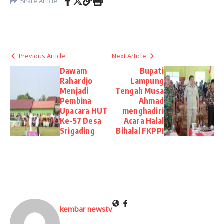
Share Article
Previous Article
Next Article
Dawam
Bupati
Rahardjo
Lampung
Menjadi
Tengah Musa
Pembina
Ahmad
Upacara HUT
menghadiri
Ke-57 Desa
Acara Halal
Srigading
Bihalal FKPPI
kembar newstv