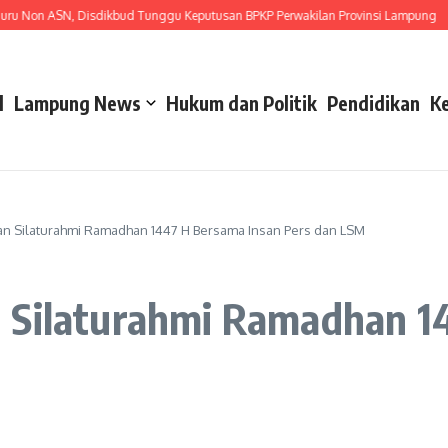
 ASN, Disdikbud Tunggu Keputusan BPKP Perwakilan Provinsi Lampung
Gerak
l
Lampung News
Hukum dan Politik
Pendidikan
K
an Silaturahmi Ramadhan 1447 H Bersama Insan Pers dan LSM
 Silaturahmi Ramadhan 1