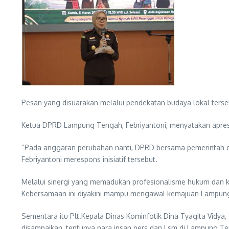
Pesan yang disuarakan melalui pendekatan budaya lokal tersebu
Ketua DPRD Lampung Tengah, Febriyantoni, menyatakan apresi
“Pada anggaran perubahan nanti, DPRD bersama pemerintah 
Febriyantoni merespons inisiatif tersebut.
Melalui sinergi yang memadukan profesionalisme hukum dan 
Kebersamaan ini diyakini mampu mengawal kemajuan Lampung 
Sementara itu Plt.Kepala Dinas Kominfotik Dina Tyagita Vidya
disampaikan, tentunya para insan pers dan Lsm di Lampung Te