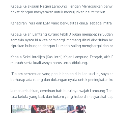
Kepala Kejaksaan Negeri Lampung Tengah Menegaskan bahwa I
dekat dengan masyarakat untuk mewujudkan hal tersebut.
Kehadiran Pers dan LSM yang berkualitas dinilai sebagai mitra 
Kepala Kejari Lamteng kurang lebih 3 bulan menjabat ini,Suda
semakin nyata bila kita bersinergi, memang disini diperlukan 
ciptakan hubungan dengan Humanis saling menghargai dan beke
Kepala Seksi Intelijen (Kasi Intel) Kejari Lampung Tengah, Alf
muruah serta kualitasnya harus terus didukung.
“Dalam pertemuan yang penuh berkah di bulan suci ini, say
berharap ada ruang dan dukungan nyata untuk peningkatan kua
Ia menambahkan, cerminan baik buruknya wajah Lampung Tengah
tata kelola yang baik dan hukum yang hidup di masyarakat dapat