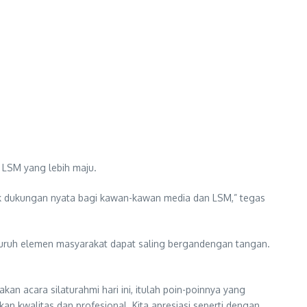
 LSM yang lebih maju.
 dukungan nyata bagi kawan-kawan media dan LSM,” tegas
uruh elemen masyarakat dapat saling bergandengan tangan.
n acara silaturahmi hari ini, itulah poin-poinnya yang
 kwalitas dan profesional. Kita apresiasi seperti dengan