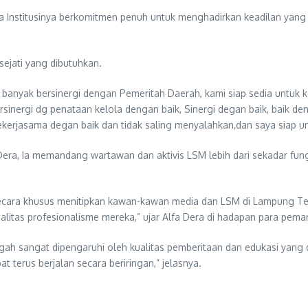
nstitusinya berkomitmen penuh untuk menghadirkan keadilan yang t
sejati yang dibutuhkan.
h banyak bersinergi dengan Pemeritah Daerah, kami siap sedia untuk k
bersinergi dg penataan kelola dengan baik, Sinergi degan baik, baik
rjasama degan baik dan tidak saling menyalahkan,dan saya siap untu
a Dera, Ia memandang wartawan dan aktivis LSM lebih dari sekadar fun
a secara khusus menitipkan kawan-kawan media dan LSM di Lampung 
litas profesionalisme mereka,” ujar Alfa Dera di hadapan para pem
 sangat dipengaruhi oleh kualitas pemberitaan dan edukasi yang di
 terus berjalan secara beriringan,” jelasnya.