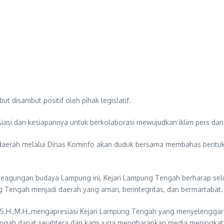
t disambut positif oleh pihak legislatif.
asi dan kesiapannya untuk berkolaborasi mewujudkan iklim pers dan
daerah melalui Dinas Kominfo akan duduk bersama membahas bentuk
keagungan budaya Lampung ini, Kejari Lampung Tengah berharap sel
Tengah menjadi daerah yang aman, berintegritas, dan bermartabat.
, S.H.,M.H.,mengapresiasi Kejari Lampung Tengah yang menyelenggaraka
ngah dapat sejahtera dan kami juga mengharapkan media meningkatkan