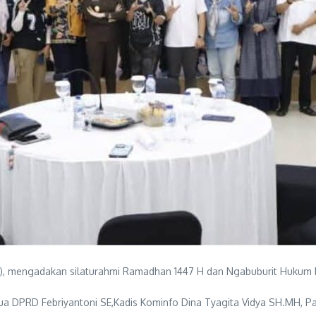
g), mengadakan silaturahmi Ramadhan 1447 H dan Ngabuburit Hukum
tua DPRD Febriyantoni SE,Kadis Kominfo Dina Tyagita Vidya SH.MH, Par