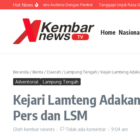
Lewati ke konten
Hot News
n Porprov, KONI Metro Audensi Dengan Pemkot
Tanggapi Unjuk Rasa Guru Non
Home
Nasiona
Beranda
/
Berita
/
Daerah
/
Lampung Tengah
/
Kejari Lamteng Adak
Adventorial
Lampung Tengah
Kejari Lamteng Adakan
Pers dan LSM
Oleh
kembar newstv
Tidak ada komentar
9:04 am