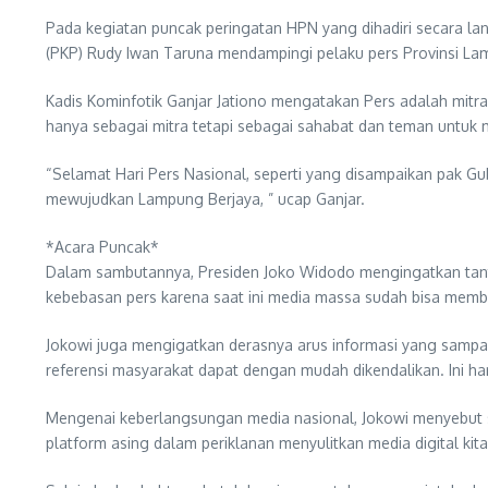
Pada kegiatan puncak peringatan HPN yang dihadiri secara la
(PKP) Rudy Iwan Taruna mendampingi pelaku pers Provinsi La
Kadis Kominfotik Ganjar Jationo mengatakan Pers adalah mit
hanya sebagai mitra tetapi sebagai sahabat dan teman untu
“Selamat Hari Pers Nasional, seperti yang disampaikan pak 
mewujudkan Lampung Berjaya, ” ucap Ganjar.
*Acara Puncak*
Dalam sambutannya, Presiden Joko Widodo mengingatkan tantan
kebebasan pers karena saat ini media massa sudah bisa memb
Jokowi juga mengigatkan derasnya arus informasi yang sampai
referensi masyarakat dapat dengan mudah dikendalikan. Ini h
Mengenai keberlangsungan media nasional, Jokowi menyebut saa
platform asing dalam periklanan menyulitkan media digital kita