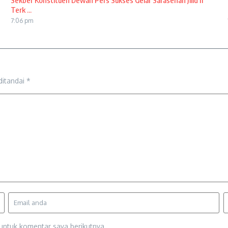
Sekber Konstituen Dewan Pers Sukses Gelar Sarasehan Jilid II
Terk ...
7:06 pm
ditandai
*
untuk komentar saya berikutnya.