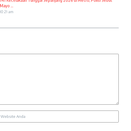
141 Kecelakaan Tunggal Sepanjang 2026 di Metro, Polisi Sebut
Mayo ...
10:21 am