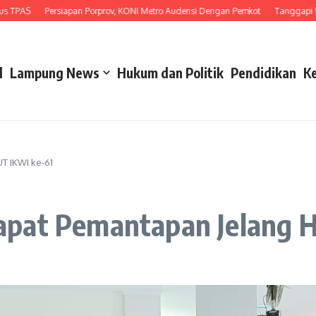
S
Persiapan Porprov, KONI Metro Audensi Dengan Pemkot
Tanggapi Unjuk R
l
Lampung News
Hukum dan Politik
Pendidikan
K
T IKWI ke-61
apat Pemantapan Jelang 