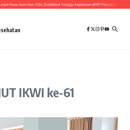
asa Guru Non ASN, Disdikbud Tunggu Keputusan BPKP Perwakilan Provinsi Lam
esehatan
HUT IKWI ke-61