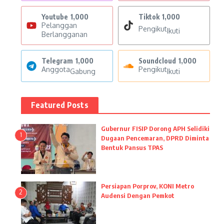
Youtube
1,000
Tiktok
1,000
Pelanggan
Pengikut
Ikuti
Berlangganan
Telegram
1,000
Soundcloud
1,000
Anggota
Pengikut
Gabung
Ikuti
Featured Posts
Gubernur FISIP Dorong APH Selidiki
1
Dugaan Pencemaran, DPRD Diminta
Bentuk Pansus TPAS
Persiapan Porprov, KONI Metro
2
Audensi Dengan Pemkot