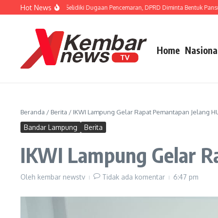
Lewati ke konten
Hot News
ISIP Dorong APH Selidiki Dugaan Pencemaran, DPRD Diminta Bentuk Pansus TPA
Home
Nasiona
Beranda
/
Berita
/
IKWI Lampung Gelar Rapat Pemantapan Jelang HU
Bandar Lampung
Berita
IKWI Lampung Gelar R
Oleh
kembar newstv
Tidak ada komentar
6:47 pm