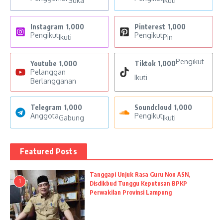
Suka
Ikuti
Instagram
1,000
Pinterest
1,000
Pengikut
Pengikut
Ikuti
Pin
Pengikut
Youtube
1,000
Tiktok
1,000
Pelanggan
Ikuti
Berlangganan
Telegram
1,000
Soundcloud
1,000
Anggota
Pengikut
Gabung
Ikuti
Featured Posts
Tanggapi Unjuk Rasa Guru Non ASN,
1
Disdikbud Tunggu Keputusan BPKP
Perwakilan Provinsi Lampung