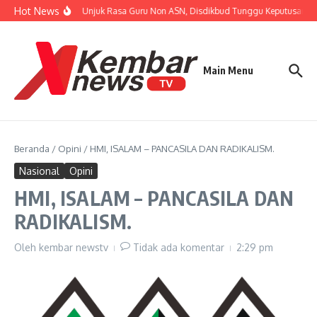
Lewati ke konten
Hot News
Tanggapi Unjuk Rasa Guru Non ASN, Disdikbud Tunggu Keputusan BPK
Main Menu
Beranda
/
Opini
/
HMI, ISALAM – PANCASILA DAN RADIKALISM.
Nasional
Opini
HMI, ISALAM – PANCASILA DAN
RADIKALISM.
Oleh
kembar newstv
Tidak ada komentar
2:29 pm