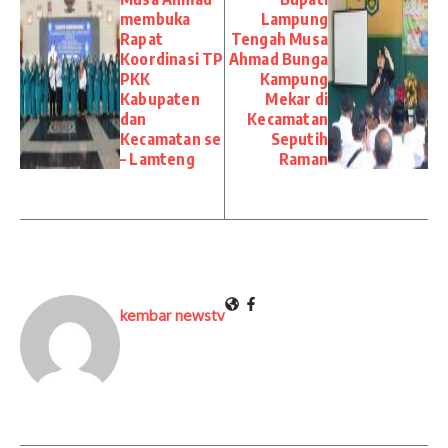
membuka
Lampung
Rapat
Tengah Musa
Koordinasi TP
Ahmad Bunga
PKK
Kampung
Kabupaten
Mekar di
dan
Kecamatan
Kecamatan se
Seputih
– Lamteng
Raman
kembar newstv