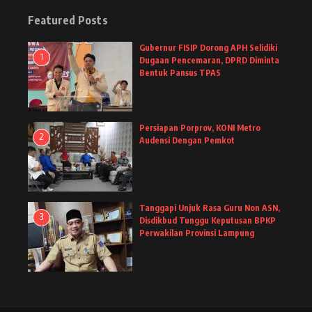
Featured Posts
Gubernur FISIP Dorong APH Selidiki
1
Dugaan Pencemaran, DPRD Diminta
Bentuk Pansus TPAS
Persiapan Porprov, KONI Metro
2
Audensi Dengan Pemkot
Tanggapi Unjuk Rasa Guru Non ASN,
3
Disdikbud Tunggu Keputusan BPKP
Perwakilan Provinsi Lampung