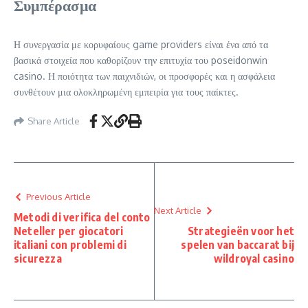
Συμπέρασμα
Η συνεργασία με κορυφαίους game providers είναι ένα από τα
βασικά στοιχεία που καθορίζουν την επιτυχία του poseidonwin
casino. Η ποιότητα των παιχνιδιών, οι προσφορές και η ασφάλεια
συνθέτουν μια ολοκληρωμένη εμπειρία για τους παίκτες.
Share Article
Previous Article
Next Article
Metodi di verifica del conto
Neteller per giocatori
Strategieën voor het
italiani con problemi di
spelen van baccarat bij
sicurezza
wildroyal casino