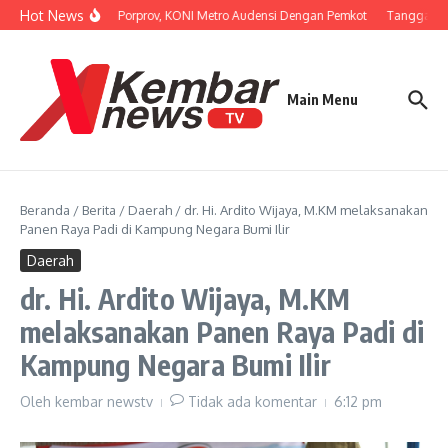
Lewati ke konten
Hot News
Persiapan Porprov, KONI Metro Audensi Dengan Pemkot
Tanggapi U
Main Menu
Beranda
/
Berita
/
Daerah
/
dr. Hi. Ardito Wijaya, M.KM melaksanakan
Panen Raya Padi di Kampung Negara Bumi Ilir
Daerah
dr. Hi. Ardito Wijaya, M.KM
melaksanakan Panen Raya Padi di
Kampung Negara Bumi Ilir
Oleh
kembar newstv
Tidak ada komentar
6:12 pm