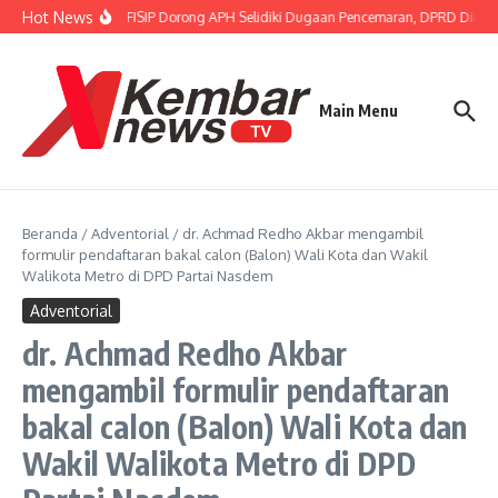
Lewati ke konten
Hot News
Gubernur FISIP Dorong APH Selidiki Dugaan Pencemaran, DPRD Dimint
Main Menu
Beranda
/
Adventorial
/
dr. Achmad Redho Akbar mengambil
formulir pendaftaran bakal calon (Balon) Wali Kota dan Wakil
Walikota Metro di DPD Partai Nasdem
Adventorial
dr. Achmad Redho Akbar
mengambil formulir pendaftaran
bakal calon (Balon) Wali Kota dan
Wakil Walikota Metro di DPD