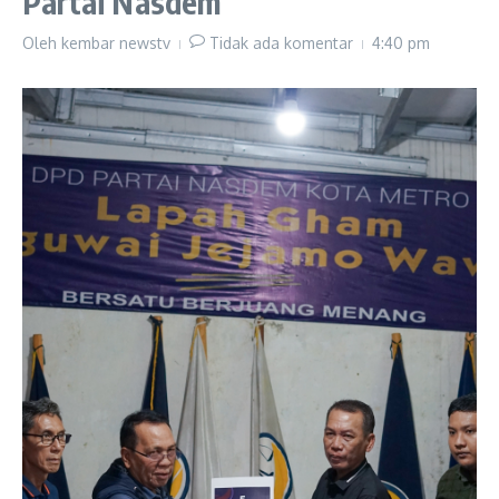
Partai Nasdem
Oleh
kembar newstv
Tidak ada komentar
4:40 pm