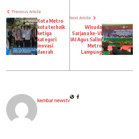
Previous Article
Next Article
Kota Metro
kota terbaik
Wisuda
ketiga
Sarjana ke-VI
kategori
IAI Agus Salim
inovasi
Metro
daerah
Lampung
kembar newstv