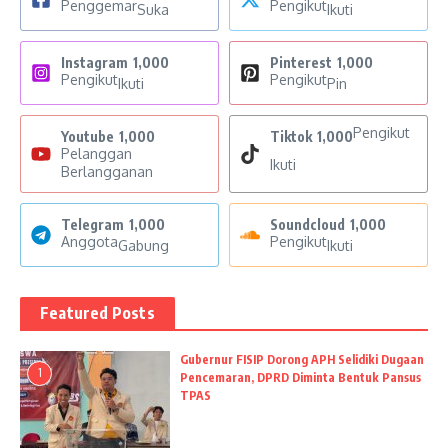
Penggemar
Pengikut
Suka
Ikuti
Instagram
1,000
Pinterest
1,000
Pengikut
Pengikut
Ikuti
Pin
Pengikut
Youtube
1,000
Tiktok
1,000
Pelanggan
Ikuti
Berlangganan
Telegram
1,000
Soundcloud
1,000
Anggota
Pengikut
Gabung
Ikuti
Featured Posts
Gubernur FISIP Dorong APH Selidiki Dugaan
1
Pencemaran, DPRD Diminta Bentuk Pansus
TPAS