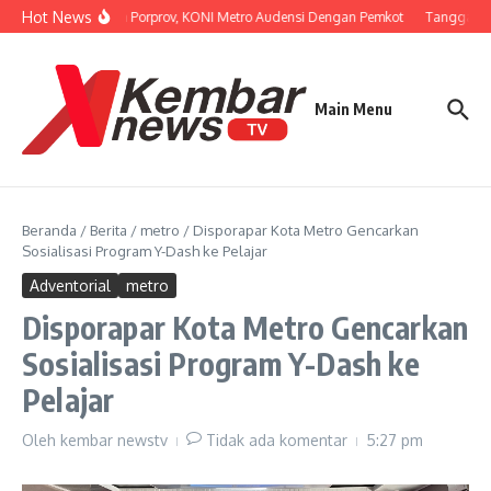
Lewati ke konten
Hot News
Persiapan Porprov, KONI Metro Audensi Dengan Pemkot
Tanggapi U
Main Menu
Beranda
/
Berita
/
metro
/
Disporapar Kota Metro Gencarkan
Sosialisasi Program Y-Dash ke Pelajar
Adventorial
metro
Disporapar Kota Metro Gencarkan
Sosialisasi Program Y-Dash ke
Pelajar
Oleh
kembar newstv
Tidak ada komentar
5:27 pm