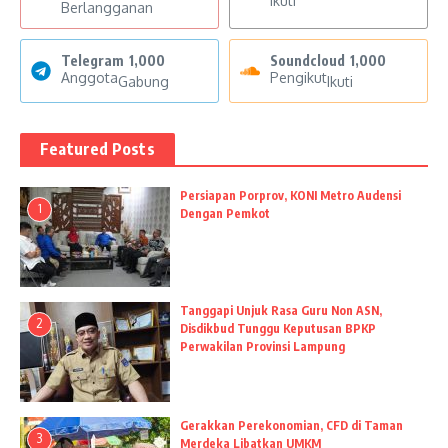
Ikuti
Berlangganan
Telegram
1,000
Soundcloud
1,000
Anggota
Pengikut
Gabung
Ikuti
Featured Posts
Persiapan Porprov, KONI Metro Audensi
1
Dengan Pemkot
Tanggapi Unjuk Rasa Guru Non ASN,
2
Disdikbud Tunggu Keputusan BPKP
Perwakilan Provinsi Lampung
Gerakkan Perekonomian, CFD di Taman
3
Merdeka Libatkan UMKM