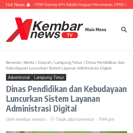
Lewati ke konten
Hot News
Gubernur FISIP Dorong APH Selidiki Dugaan Pencemaran, DPRD Dimin
Main Menu
Beranda
/
Berita
/
Daerah
/
Lampung Timur
/
Dinas Pendidikan dan
Kebudayaan Luncurkan Sistem Layanan Administrasi Digital
Adventorial
Lampung Timur
Dinas Pendidikan dan Kebudayaan
Luncurkan Sistem Layanan
Administrasi Digital
Oleh
kembar newstv
Tidak ada komentar
11:44 pm