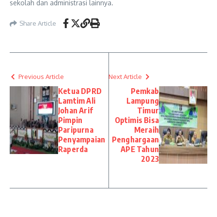
sekolah dan administrasi lainnya.
Share Article
Previous Article
Next Article
Ketua DPRD
Pemkab
Lamtim Ali
Lampung
Johan Arif
Timur
Pimpin
Optimis Bisa
Paripurna
Meraih
Penyampaian
Penghargaan
Raperda
APE Tahun
2023