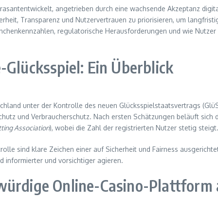
e rasantentwickelt, angetrieben durch eine wachsende Akzeptanz digi
rheit, Transparenz und Nutzervertrauen zu priorisieren, um langfristig
anchenkennzahlen, regulatorische Herausforderungen und wie Nutzer
-Glücksspiel: Ein Überblick
tschland unter der Kontrolle des neuen Glücksspielstaatsvertrags (Gl
elschutz und Verbraucherschutz. Nach ersten Schätzungen beläuft sic
ting Association
), wobei die Zahl der registrierten Nutzer stetig steigt
olle sind klare Zeichen einer auf Sicherheit und Fairness ausgerich
 informierter und vorsichtiger agieren.
würdige Online-Casino-Plattform