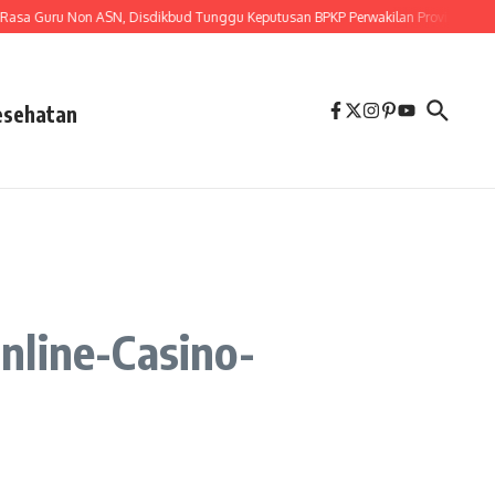
 Guru Non ASN, Disdikbud Tunggu Keputusan BPKP Perwakilan Provinsi Lampun
esehatan
nline-Casino-