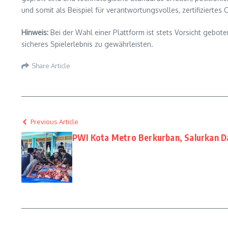
und somit als Beispiel für verantwortungsvolles, zertifiziertes
Hinweis:
Bei der Wahl einer Plattform ist stets Vorsicht gebote
sicheres Spielerlebnis zu gewährleisten.
Share Article
Previous Article
PWI Kota Metro Berkurban, Salurkan D