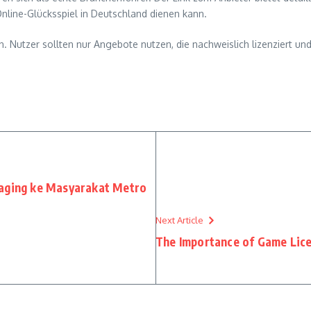
 Online-Glücksspiel in Deutschland dienen kann.
n. Nutzer sollten nur Angebote nutzen, die nachweislich lizenziert u
aging ke Masyarakat Metro
Next Article
The Importance of Game Lic