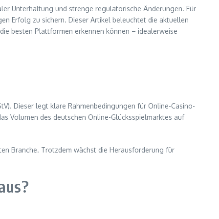
taler Unterhaltung und strenge regulatorische Änderungen. Für
en Erfolg zu sichern. Dieser Artikel beleuchtet die aktuellen
 die besten Plattformen erkennen können – idealerweise
üStV). Dieser legt klare Rahmenbedingungen für Online-Casino-
h das Volumen des deutschen Online-Glücksspielmarktes auf
.
teten Branche. Trotzdem wächst die Herausforderung für
 aus?