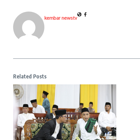
kembar newstv
Related Posts