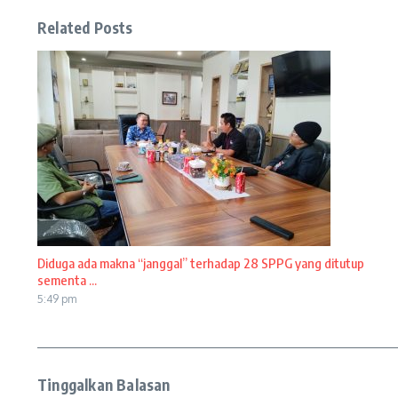
Related Posts
Diduga ada makna “janggal” terhadap 28 SPPG yang ditutup
sementa ...
5:49 pm
Tinggalkan Balasan