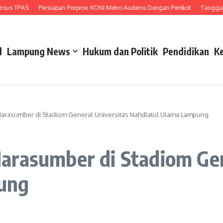
TPAS
Persiapan Porprov, KONI Metro Audensi Dengan Pemkot
Tanggapi Unju
l
Lampung News
Hukum dan Politik
Pendidikan
K
Narasumber di Stadiom General Universitas Nahdlatul Ulama Lampung
arasumber di Stadiom Gen
ung