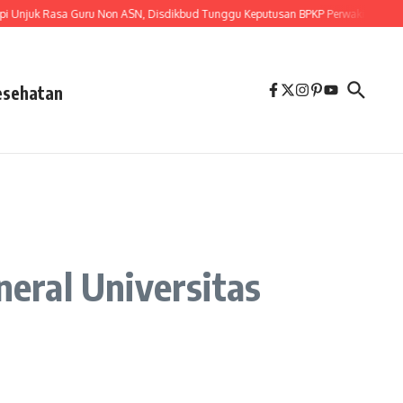
k Rasa Guru Non ASN, Disdikbud Tunggu Keputusan BPKP Perwakilan Provinsi 
esehatan
eral Universitas