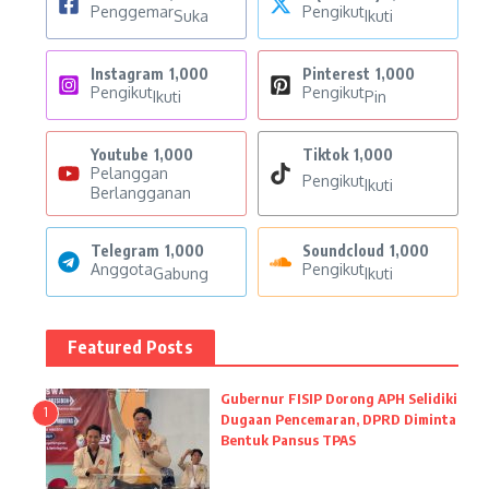
Penggemar
Pengikut
Suka
Ikuti
Instagram
1,000
Pinterest
1,000
Pengikut
Pengikut
Ikuti
Pin
Youtube
1,000
Tiktok
1,000
Pelanggan
Pengikut
Ikuti
Berlangganan
Telegram
1,000
Soundcloud
1,000
Anggota
Pengikut
Gabung
Ikuti
Featured Posts
Gubernur FISIP Dorong APH Selidiki
1
Dugaan Pencemaran, DPRD Diminta
Bentuk Pansus TPAS