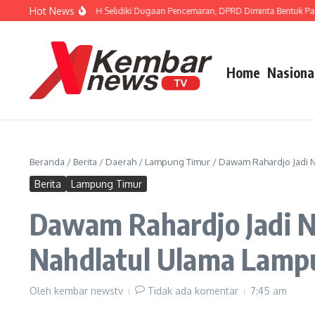
Lewati ke konten
Hot News
r FISIP Dorong APH Selidiki Dugaan Pencemaran, DPRD Diminta Bentuk Pansus 
Home
Nasiona
Beranda
/
Berita
/
Daerah
/
Lampung Timur
/
Dawam Rahardjo Jadi 
Berita
Lampung Timur
Dawam Rahardjo Jadi N
Nahdlatul Ulama Lamp
Oleh
kembar newstv
Tidak ada komentar
7:45 am