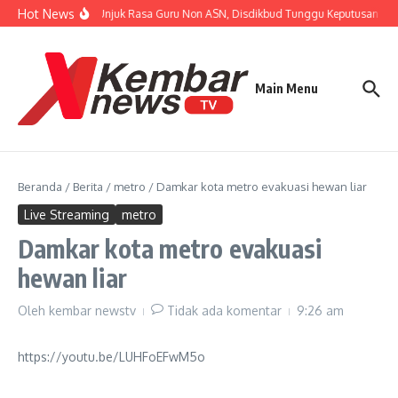
Lewati ke konten
Hot News
Tanggapi Unjuk Rasa Guru Non ASN, Disdikbud Tunggu Keputusan BPKP
Main Menu
Beranda
/
Berita
/
metro
/
Damkar kota metro evakuasi hewan liar
Live Streaming
metro
Damkar kota metro evakuasi
hewan liar
Oleh
kembar newstv
Tidak ada komentar
9:26 am
https://youtu.be/LUHFoEFwM5o