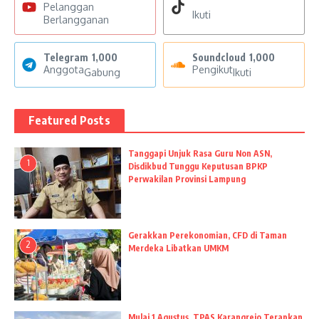
Pelanggan
Ikuti
Berlangganan
Telegram
1,000
Soundcloud
1,000
Anggota
Pengikut
Gabung
Ikuti
Featured Posts
Tanggapi Unjuk Rasa Guru Non ASN,
1
Disdikbud Tunggu Keputusan BPKP
Perwakilan Provinsi Lampung
Gerakkan Perekonomian, CFD di Taman
2
Merdeka Libatkan UMKM
Mulai 1 Agustus, TPAS Karangrejo Terapkan