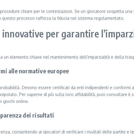
procedure chiare per le contestazioni. Se un giocatore sospetta una 
in questo processo rafforza la fiducia nel sistema regolamentato.
innovative per garantire l’imparzi
a un elemento chiave nel mantenimento dell’imparzialità e della tras
ormi alle normative europee
 probabilità. Devono essere certificati da enti indipendenti e conformi
olato. Per saperne di più sulla loro affidabilità, puoi consultare il
s
ei giochi online.
sparenza dei risultati
enza, consentendo ai giocatori di verificare i risultati delle partite 