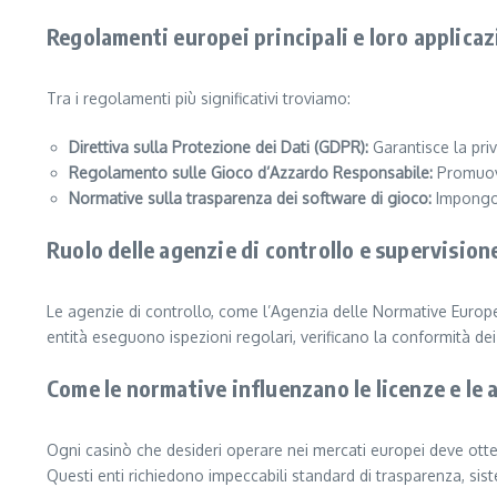
Regolamenti europei principali e loro applicaz
Tra i regolamenti più significativi troviamo:
Direttiva sulla Protezione dei Dati (GDPR):
Garantisce la priva
Regolamento sulle Gioco d’Azzardo Responsabile:
Promuove
Normative sulla trasparenza dei software di gioco:
Impongono
Ruolo delle agenzie di controllo e supervisione
Le agenzie di controllo, come l’Agenzia delle Normative Europe
entità eseguono ispezioni regolari, verificano la conformità de
Come le normative influenzano le licenze e le 
Ogni casinò che desideri operare nei mercati europei deve ott
Questi enti richiedono impeccabili standard di trasparenza, siste