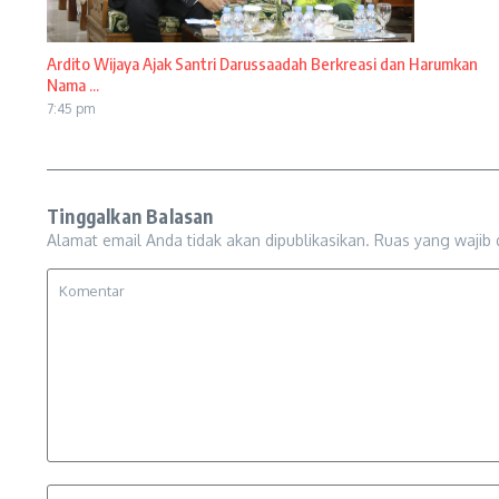
Ardito Wijaya Ajak Santri Darussaadah Berkreasi dan Harumkan
Nama ...
7:45 pm
Tinggalkan Balasan
Alamat email Anda tidak akan dipublikasikan.
Ruas yang wajib 