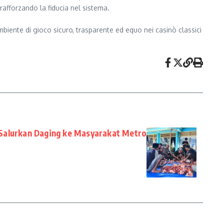
rafforzando la fiducia nel sistema.
biente di gioco sicuro, trasparente ed equo nei casinò classici
Salurkan Daging ke Masyarakat Metro