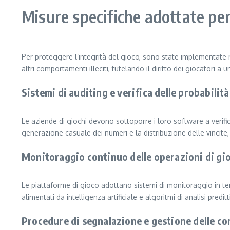
Misure specifiche adottate per
Per proteggere l’integrità del gioco, sono state implementate 
altri comportamenti illeciti, tutelando il diritto dei giocatori a 
Sistemi di auditing e verifica delle probabilità
Le aziende di giochi devono sottoporre i loro software a verifi
generazione casuale dei numeri e la distribuzione delle vincite, 
Monitoraggio continuo delle operazioni di gi
Le piattaforme di gioco adottano sistemi di monitoraggio in te
alimentati da intelligenza artificiale e algoritmi di analisi predit
Procedure di segnalazione e gestione delle co