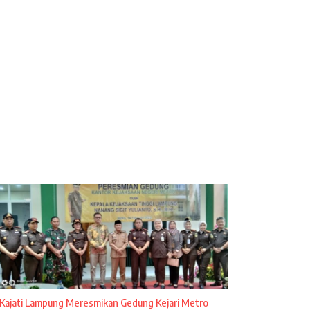
Kajati Lampung Meresmikan Gedung Kejari Metro