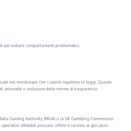
ti per evitare comportamenti problematici.
iale nel monitorare che i casinò rispettino le leggi. Queste
ali anomalie o violazioni delle norme di trasparenza.
la Malta Gaming Authority (MGA) o la UK Gambling Commission.
peratori affidabili possano offrire il servizio ai giocatori.