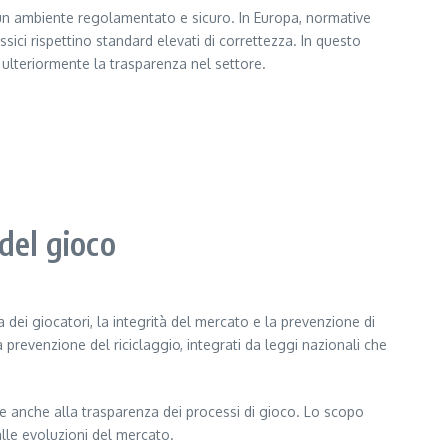
 un ambiente regolamentato e sicuro. In Europa, normative
ssici rispettino standard elevati di correttezza. In questo
lteriormente la trasparenza nel settore.
del gioco
 dei giocatori, la integrità del mercato e la prevenzione di
 prevenzione del riciclaggio, integrati da leggi nazionali che
de anche alla trasparenza dei processi di gioco. Lo scopo
alle evoluzioni del mercato.