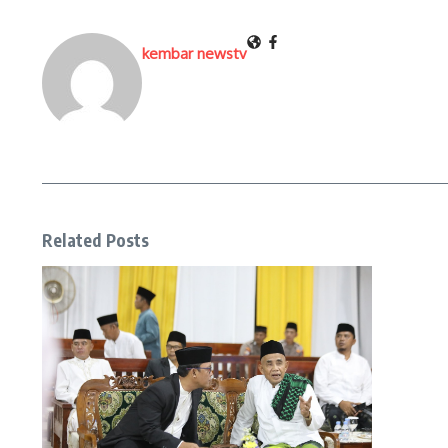
kembar newstv
Related Posts