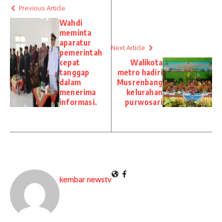
Previous Article
Wahdi
meminta
aparatur
Next Article
pemerintah
cepat
Walikota
tanggap
metro hadiri
dalam
Musrenbang
menerima
kelurahan
informasi.
purwosari
kembar newstv