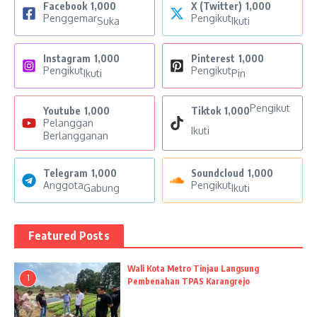
Facebook
1,000
X (Twitter)
1,000
Penggemar
Pengikut
Suka
Ikuti
Instagram
1,000
Pinterest
1,000
Pengikut
Pengikut
Ikuti
Pin
Pengikut
Youtube
1,000
Tiktok
1,000
Pelanggan
Ikuti
Berlangganan
Telegram
1,000
Soundcloud
1,000
Anggota
Pengikut
Gabung
Ikuti
Featured Posts
Wali Kota Metro Tinjau Langsung
1
Pembenahan TPAS Karangrejo