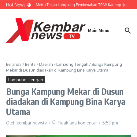
Lewati ke konten
Hot News
Wali Kota Metro Tinjau Langsung Pembenahan TPAS Karangrejo
Gub
Main Menu
Beranda
/
Berita
/
Daerah
/
Lampung Tengah
/
Bunga Kampung
Mekar di Dusun diadakan di Kampung Bina Karya Utama
Lampung Tengah
Bunga Kampung Mekar di Dusun
diadakan di Kampung Bina Karya
Utama
Oleh
kembar newstv
Tidak ada komentar
5:53 pm