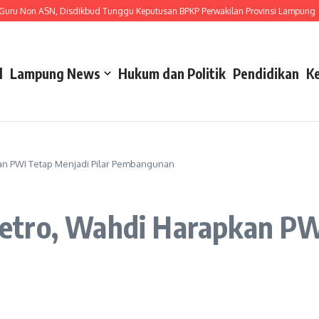
on ASN, Disdikbud Tunggu Keputusan BPKP Perwakilan Provinsi Lampung
Ger
l
Lampung News
Hukum dan Politik
Pendidikan
K
an PWI Tetap Menjadi Pilar Pembangunan
tro, Wahdi Harapkan PWI