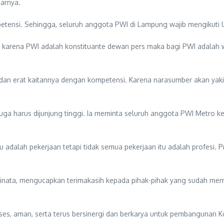
jarnya.
mpetensi. Sehingga, seluruh anggota PWI di Lampung wajib mengikuti
, karena PWI adalah konstituante dewan pers maka bagi PWI adalah w
si dan erat kaitannya dengan kompetensi. Karena narasumber akan ya
juga harus dijunjung tinggi. Ia meminta seluruh anggota PWI Metro 
u adalah pekerjaan tetapi tidak semua pekerjaan itu adalah profesi. Pr
nata, mengucapkan terimakasih kepada pihak-pihak yang sudah mem
es, aman, serta terus bersinergi dan berkarya untuk pembangunan Kota