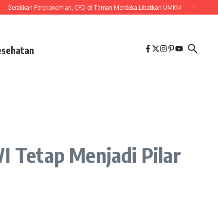
akkan Perekonomian, CFD di Taman Merdeka Libatkan UMKM
Mulai 1 Agustus,
esehatan
 Tetap Menjadi Pilar