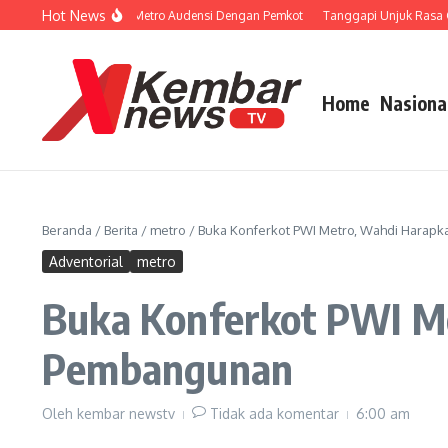
Lewati ke konten
Hot News
pan Porprov, KONI Metro Audensi Dengan Pemkot
Tanggapi Unjuk Rasa Guru N
Home
Nasiona
Beranda
/
Berita
/
metro
/
Buka Konferkot PWI Metro, Wahdi Harapk
Adventorial
metro
Buka Konferkot PWI Me
Pembangunan
Oleh
kembar newstv
Tidak ada komentar
6:00 am