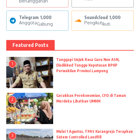
Berlangganan
Telegram
1,000
Soundcloud
1,000
Anggota
Pengikut
Gabung
Ikuti
Featured Posts
Tanggapi Unjuk Rasa Guru Non ASN,
1
Disdikbud Tunggu Keputusan BPKP
Perwakilan Provinsi Lampung
Gerakkan Perekonomian, CFD di Taman
2
Merdeka Libatkan UMKM
Mulai 1 Agustus, TPAS Karangrejo Terapkan
3
Sistem Controlled Landfill