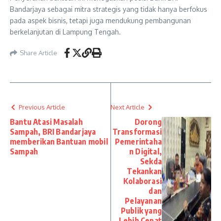
Bandarjaya sebagai mitra strategis yang tidak hanya berfokus
pada aspek bisnis, tetapi juga mendukung pembangunan
berkelanjutan di Lampung Tengah.
Share Article
Previous Article
Next Article
Bantu Atasi Masalah
Dorong
Sampah, BRI Bandarjaya
Transformasi
memberikan Bantuan mobil
Pemerintaha
Sampah
n Digital,
Sekda
Tekankan
Kolaborasi
dan
Pelayanan
Publik yang
Lebih Cepat