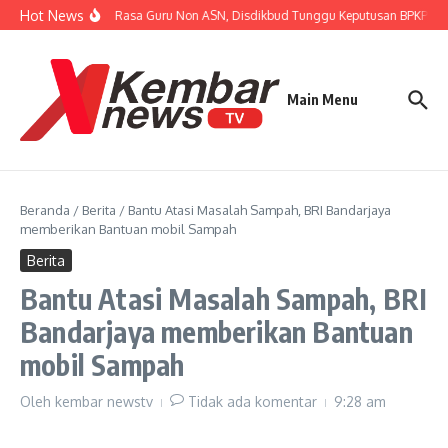
Lewati ke konten
Hot News
Tanggapi Unjuk Rasa Guru Non ASN, Disdikbud Tunggu Keputusan BPKP Perw
Main Menu
Beranda
/
Berita
/
Bantu Atasi Masalah Sampah, BRI Bandarjaya
memberikan Bantuan mobil Sampah
Berita
Bantu Atasi Masalah Sampah, BRI
Bandarjaya memberikan Bantuan
mobil Sampah
Oleh
kembar newstv
Tidak ada komentar
9:28 am