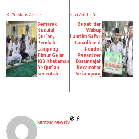
Previous Article
Next Article
Semarak
Bupati dan
Nuzulul
Wabup
Qur’an,
Lamtim Safari
Pemkab
Ramadhan di
Lampung
Pondok
Timur Gelar
Pesantren
100 Khataman
Darunnajah
Al-Qur’an
Kecamatan
Serentak
Sekampung
kembar newstv