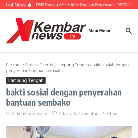
Lewati ke konten
Hot News
Gubernur FISIP Dorong APH Selidiki Dugaan Pencemaran, DPRD Dimint
Main Menu
Beranda
/
Berita
/
Daerah
/
Lampung Tengah
/
bakti sosial dengan
penyerahan bantuan sembako
Lampung Tengah
bakti sosial dengan penyerahan
bantuan sembako
Oleh
kembar newstv
Tidak ada komentar
5:34 pm