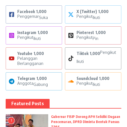
Facebook
1,000
X (Twitter)
1,000
Penggemar
Pengikut
Suka
Ikuti
Instagram
1,000
Pinterest
1,000
Pengikut
Pengikut
Ikuti
Pin
Pengikut
Youtube
1,000
Tiktok
1,000
Pelanggan
Ikuti
Berlangganan
Telegram
1,000
Soundcloud
1,000
Anggota
Pengikut
Gabung
Ikuti
Featured Posts
Gubernur FISIP Dorong APH Selidiki Dugaan
1
Pencemaran, DPRD Diminta Bentuk Pansus
TPAS