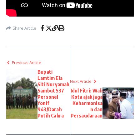
Share Article
Previous Article
Bupati
Lamtim Ela
Next Article
Siti Nuryamah
Sambut 537
Idul Fitri: Wali
Personel
Kota ajak jaga
Yonif
Keharmonisa
943/Darah
n dan
Putih Cakra
Persaudaraan