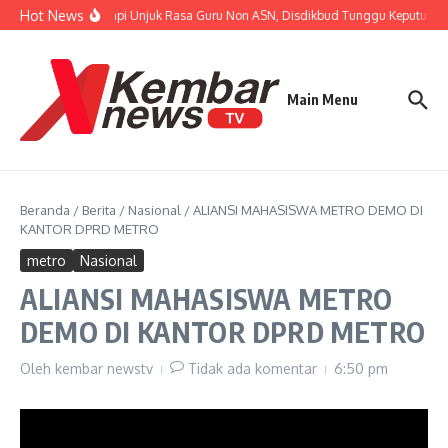
Lewati ke konten
Hot News
Tanggapi Unjuk Rasa Guru Non ASN, Disdikbud Tunggu Keputusan B
Main Menu
Beranda
/
Berita
/
Nasional
/
ALIANSI MAHASISWA METRO DEMO DI
KANTOR DPRD METRO
metro
Nasional
ALIANSI MAHASISWA METRO
DEMO DI KANTOR DPRD METRO
Oleh
kembar newstv
Tidak ada komentar
6:50 pm