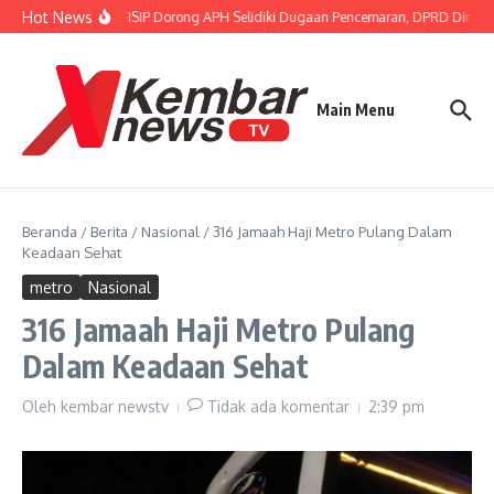
Lewati ke konten
Hot News
Gubernur FISIP Dorong APH Selidiki Dugaan Pencemaran, DPRD Diminta
Main Menu
Beranda
/
Berita
/
Nasional
/
316 Jamaah Haji Metro Pulang Dalam
Keadaan Sehat
metro
Nasional
316 Jamaah Haji Metro Pulang
Dalam Keadaan Sehat
Oleh
kembar newstv
Tidak ada komentar
2:39 pm