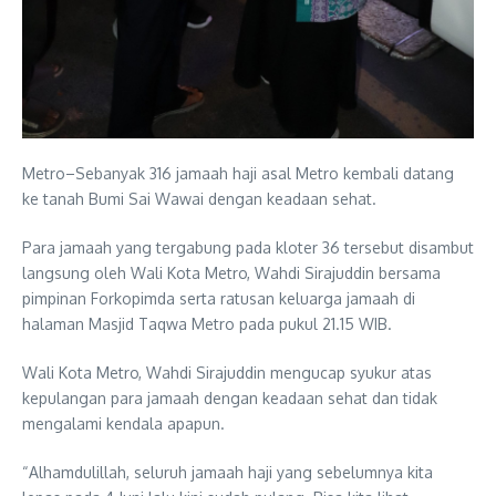
Metro–Sebanyak 316 jamaah haji asal Metro kembali datang
ke tanah Bumi Sai Wawai dengan keadaan sehat.
Para jamaah yang tergabung pada kloter 36 tersebut disambut
langsung oleh Wali Kota Metro, Wahdi Sirajuddin bersama
pimpinan Forkopimda serta ratusan keluarga jamaah di
halaman Masjid Taqwa Metro pada pukul 21.15 WIB.
Wali Kota Metro, Wahdi Sirajuddin mengucap syukur atas
kepulangan para jamaah dengan keadaan sehat dan tidak
mengalami kendala apapun.
“Alhamdulillah, seluruh jamaah haji yang sebelumnya kita