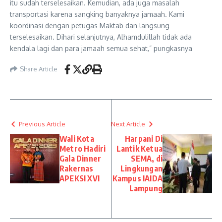
itu sudah terselesaikan. Kemudian, ada juga masalah
transportasi karena sangking banyaknya jamaah. Kami
koordinasi dengan petugas Maktab dan langsung
terselesaikan. Dihari selanjutnya, Alhamdulillah tidak ada
kendala lagi dan para jamaah semua sehat,” pungkasnya
Share Article
Previous Article
Next Article
Wali Kota
Harpani Di
Metro Hadiri
Lantik Ketua
Gala Dinner
SEMA, di
Rakernas
Lingkungan
APEKSI XVI
Kampus IAIDA
Lampung