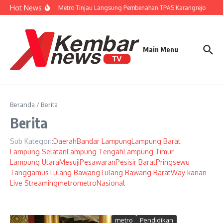
Lewati ke konten
Hot News
Wali Kota Metro Tinjau Langsung Pembenahan TPAS Karangrejo
Gub
Main Menu
Beranda
/
Berita
Berita
Sub Kategori:
Daerah
Bandar Lampung
Lampung Barat
Lampung Selatan
Lampung Tengah
Lampung Timur
Lampung Utara
Mesuji
Pesawaran
Pesisir Barat
Pringsewu
Tanggamus
Tulang Bawang
Tulang Bawang Barat
Way kanan
Live Streaming
metro
metro
Nasional
metro
Pendidikan