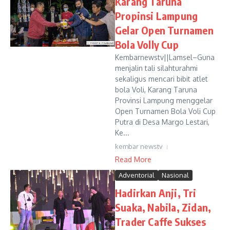
Karang Taruna
Propinsi Lampung
Gelar Open Turnamen
Bola Volly Cup
Kembarnewstv||Lamsel–Guna
menjalin tali silahturahmi
sekaligus mencari bibit atlet
bola Voli, Karang Taruna
Provinsi Lampung menggelar
Open Turnamen Bola Voli Cup
Putra di Desa Margo Lestari,
Ke...
kembar newstv
Read More
Adventorial
Nasional
Hadirkan Anji, Tri
Suaka, Nabila, Zidan,
Trader Caffe Sukses